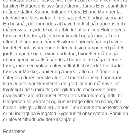
familien Holgersens syv-årige dreng, Janus Emil, samt den
ni-årige datter, Katrine Juliane Petrea Eliane Marguerita,
uforvarende blev vidner til det særdeles blodige scenarie:
En husmår, der formodes at have holdt til på naboens loft i
månedsvis, myrdede og dræbte tre af familien Holgersens
høns i en blodrus, da den var kravlet op på taget af den
ellers helt igennem trådnetssikrede hønsegård og havde
fundet et hul, hvorigennem den lod sig dumpe ned på det
jordstampede og ujævne underlag, hvorefter måren på
ubarmhjertig vis altså nåede at henrette de pågældende
høns, inden en voksen blev hidkaldt til åstedet. De døde
høns var Mokke, Jupiter og Andrea, alle ca. 2-årige, og
således i deres bedste alder, af racen Danske Landhøns.
Især Jupiter var skamferet i en grad, at hun må have lidt
frygteligt i de 5 minutter, der gik fra de chokerede børn
grådkvalte løb ind i huset efter deres forældre og indtil hr.
Holgersen selv kom til og kunne ringe efter en nabo, der
havde indsigt i aflivning. Janus Emil samt Katrine Petrea etc.
er nu indlagt på Ringsted Sygehus til observation. Familien
er blevet tilbudt udvidet krisehjælp.
Fortsættes.