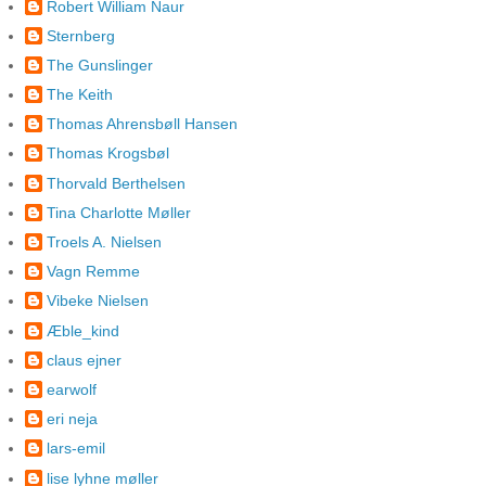
Robert William Naur
Sternberg
The Gunslinger
The Keith
Thomas Ahrensbøll Hansen
Thomas Krogsbøl
Thorvald Berthelsen
Tina Charlotte Møller
Troels A. Nielsen
Vagn Remme
Vibeke Nielsen
Æble_kind
claus ejner
earwolf
eri neja
lars-emil
lise lyhne møller