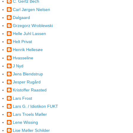
C. Gertz Bech
Carl Jørgen Nielsen
Dalgaard
Grzegorz Wroblewski
Helle Juhl Lassen
Helt Privat
Henrik Hellesøe
Hvasseline
J Nyd
Jens Blendstrup
Jesper Rugård
Kristoffer Raasted
Lars Frost
Lars G. / Idiotikon FUKT
Lars Troels Møller
Lene Wissing
Lise Møller Schilder