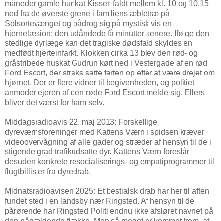
måneder gamle hunkat Kisser, faldt mellem kl. 10 og 10.15
ned fra de øverste grene i familiens æbletræ på
Solsortevænget og pådrog sig på mystisk vis en
hjernelæsion; den udåndede få minutter senere. Ifølge den
stedlige dyrlæge kan det tragiske dødsfald skyldes en
medfødt hjerteinfarkt. Klokken cirka 13 blev den rød- og
gråstribede huskat Gudrun kørt ned i Vestergade af en rød
Ford Escort, der straks satte farten op efter at være drejet om
hjørnet. Der er flere vidner til begivenheden, og politiet
anmoder ejeren af den røde Ford Escort melde sig. Ellers
bliver det værst for ham selv.
Middagsradioavis 22. maj 2013: Forskellige
dyreværnsforeninger med Kattens Værn i spidsen kræver
videoovervågning af alle gader og stræder af hensyn til de i
stigende grad trafikudsatte dyr. Kattens Værn foreslår
desuden konkrete resocialiserings- og empatiprogrammer til
flugtbillister fra dyredrab.
Midnatsradioavisen 2025: Et bestialsk drab har her til aften
fundet sted i en landsby nær Ringsted. Af hensyn til de
pårørende har Ringsted Politi endnu ikke afsløret navnet på
den pågældende flække. Men så meget er kommet frem, at