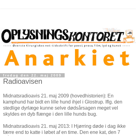
fredag den 22. maj 2009
Radioavisen
Midnatsradioavis 21. maj 2009 (hovedhistorien): En
kamphund har bidt en lille hund ihjel i Glostrup. Iflg. den
stedlige dyrlæge kunne selve dødsårsagen meget vel
skyldes en dyb flænge i den lille hunds bug.
Midnatsradioavis 21. maj 2013: I Hjørring døde i dag ikke
færre end to katte i løbet af en time. Den ene kat, den 7